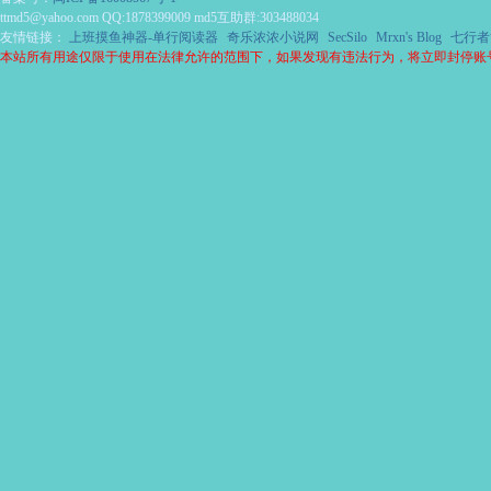
ttmd5@yahoo.com QQ:1878399009 md5互助群:303488034
友情链接：
上班摸鱼神器-单行阅读器
奇乐浓浓小说网
SecSilo
Mrxn's Blog
七行者
本站所有用途仅限于使用在法律允许的范围下，如果发现有违法行为，将立即封停账