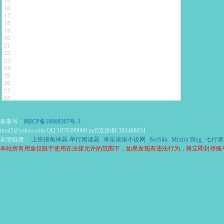
备案号：
闽ICP备16008567号-1
ttmd5@yahoo.com QQ:1878399009 md5互助群:303488034
友情链接：
上班摸鱼神器-单行阅读器
奇乐浓浓小说网
SecSilo
Mrxn's Blog
七行者
本站所有用途仅限于使用在法律允许的范围下，如果发现有违法行为，将立即封停账